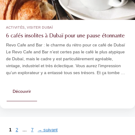
,
ACTIVITÉS
VISITER DUBAÏ
6 cafés insolites à Dubaï pour une pause étonnante
Revo Cafe and Bar : le charme du rétro pour ce café de Dubaï
Le Revo Cafe and Bar n’est certes pas le café le plus atypique
de Dubaï, mais le cadre y est particulièrement agréable,
vintage, industriel et très éclectique. Vous aurez l’impression
qu’un explorateur y a entassé tous ses trésors. Et ça tombe …
Découvrir
Page
Page
Page
1
2
…
7
→
suivant