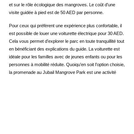
et sur le rôle écologique des mangroves. Le coût d’une
visite guidée à pied est de 50 AED par personne.
Pour ceux qui préfèrent une expérience plus confortable, il
est possible de louer une voiturette électrique pour 30 AED.
Cela vous permet d’explorer le parc en toute tranquillité tout
en bénéficiant des explications du guide. La voiturette est
idéale pour les familles avec de jeunes enfants ou pour les
personnes à mobilité réduite. Quoiqu’en soit l’option choisie,
la promenade au Jubail Mangrove Park est une activité
incontournable pour se reconnecter avec la nature et
apprécier la beauté des mangroves.
Kayak et tour en bateau
Pour les plus aventureux, le Jubail Mangrove Park propose
des activités en kayak ou en bateau pour explorer les
canaux cachés des mangroves. Ces expériences vous