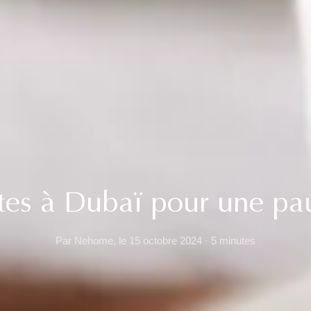
ites à Dubaï pour une p
Par Nehome, le 15 octobre 2024 · 5 minutes