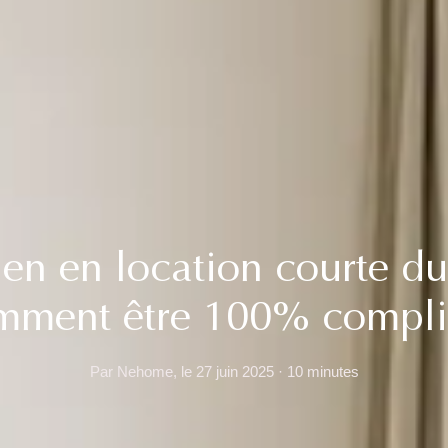
ien en location courte du
mment être 100% compli
Par Nehome, le 27 juin 2025 · 10 minutes