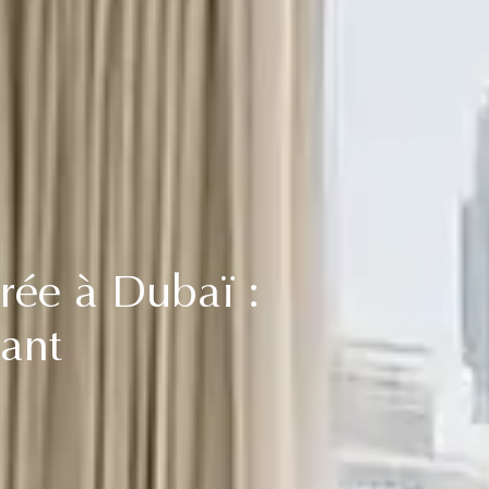
rée à Dubaï :
ant