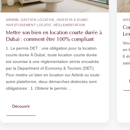
,
,
,
AIRBNB
GESTION LOCATIVE
INVESTIR À DUBAÏ
AIR
,
INVESTISSEMENT LOCATIF
RÈGLEMENTATION
Com
Mettre son bien en location courte durée à
Les
Dubaï : comment être 100% compliant
Vous
1. Le permis DET : une obligation pour la location
en 
courte durée À Dubaï, toute location courte durée
6 é
est soumise à une réglementation stricte encadrée
sais
par la Department of Economy & Tourism (DET).
Pour mettre un bien en location sur Airbnb ou toute
autre plateforme, deux démarches distinctes sont
obligatoires : 1. Obtenir le permis …
Découvrir