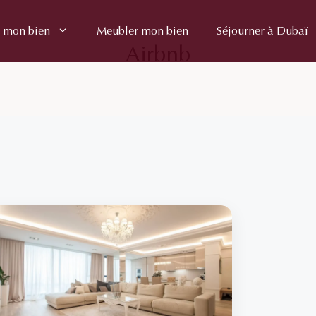
 mon bien
Meubler mon bien
Séjourner à Dubaï
Airbnb