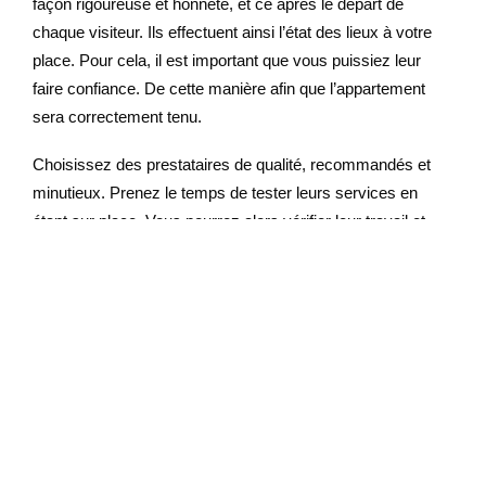
façon rigoureuse et honnête, et ce après le départ de
chaque visiteur. Ils effectuent ainsi l’état des lieux à votre
place. Pour cela, il est important que vous puissiez leur
faire confiance. De cette manière afin que l’appartement
sera correctement tenu.
Choisissez des prestataires de qualité, recommandés et
minutieux. Prenez le temps de tester leurs services en
étant sur place. Vous pourrez alors vérifier leur travail et
leur bonne gestion des délais et des consignes.
Pensez aux attentions
délicates et aux détails
Un parfum agréable. Du linge de maison de première
fraîcheur. Des gels douche et savons. De délicates
attentions dans chaque pièce… En bref : un confort optimal
permet une expérience ressourçante.