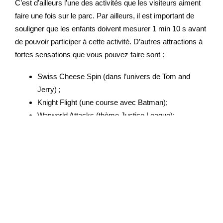
C’est d’ailleurs l’une des activités que les visiteurs aiment
faire une fois sur le parc. Par ailleurs, il est important de
souligner que les enfants doivent mesurer 1 min 10 s avant
de pouvoir participer à cette activité. D’autres attractions à
fortes sensations que vous pouvez faire sont :
Swiss Cheese Spin (dans l’univers de Tom and
Jerry) ;
Knight Flight (une course avec Batman);
Warworld Attacks (thème Justice League);
The Riddler Revolution.
Si vous vous rendez sur le parc en famille, Warner Bros.
World vous propose aussi des attractions plus calmes. Par
exemple, The Flintstones Bedrock River Adventure vous
permet de mieux comprendre l’âge de pierre tandis que The
Jetsons Cosmic Orbiter vous permet de piloter un vaisseau
spatial. Vous aurez aussi la possibilité de rejoindre Scooby-