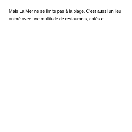
Mais La Mer ne se limite pas à la plage. C’est aussi un lieu
animé avec une multitude de restaurants, cafés et
boutiques qui bordent la promenade. Vous pouvez y
déguster des plats variés, allant de la cuisine internationale
aux spécialités locales. Pour les amateurs de sensations
fortes, la plage propose aussi une gamme d’activités
nautiques comme :
Le jet ski ;
Le paddle ;
Le flyboard.
Ces activités raviront sans doute les plus aventureux. Les
familles avec enfants apprécieront les aires de jeux
aquatiques et les parcs de jeux situés à proximité, tandis
que ceux qui cherchent à se relaxer pourront louer un
cabanon ou profiter d’un massage en bord de mer. En