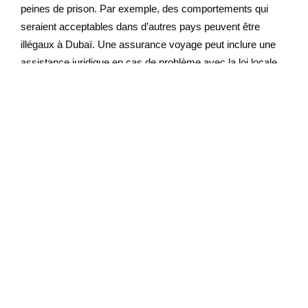
peines de prison. Par exemple, des comportements qui
seraient acceptables dans d’autres pays peuvent être
illégaux à Dubaï. Une assurance voyage peut inclure une
assistance juridique en cas de problème avec la loi locale,
ainsi qu’une protection contre le vol de vos biens
personnels.
Risques liés au voyage
Voyager à Dubaï implique souvent de longs vols et avec
cela viennent les risques liés aux voyages eux-mêmes.
Les retards de vol, les correspondances manquées ou les
annulations de dernière minute peuvent perturber vos plans
de voyage et entraîner des coûts supplémentaires. De plus,
la perte ou le retard de vos bagages peut sérieusement
compromettre le début de votre séjour. Une assurance
voyage couvre ces imprévus en vous offrant des
compensations financières pour les retards ou les