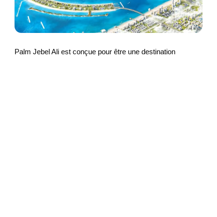
Palm Jebel Ali est conçue pour être une destination
touristique et résidentielle. On y voit des hôtels, des parcs à
thème, des marinas et des zones résidentielles. L’île devrait
offrir des attractions comme des parcs aquatiques et des
centres de divertissement. Actuellement, Palm Jebel Ali
n’est pas accessible aux touristes, car la construction est
toujours en cours. Cependant, une fois achevée, elle
promet d’être une destination de classe pour les visiteurs.
Palm Deira
Le projet Palm Deira a été annoncé en 2004 avec l’ambition
de devenir la plus grande des trois îles Palms Island.
Toutefois, à cause de la récession, le projet a été