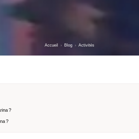
Accueil
›
Blog
›
Activités
rina ?
ina ?