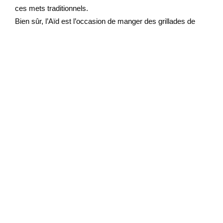
ces mets traditionnels.
Bien sûr, l’Aïd est l’occasion de manger des grillades de
mouton ou d’agneau. Et vous pensez sûrement au
couscous ou aux tagines. Mais ces plats ne sont pas
typiques de la culture des Émirats. Même si vous en
trouverez dans la plupart des hôtels de la ville.
Par contre, le machbous (ou machboos) est le plat national
des Émirats arabes unis. C’est un plat à base de riz aux
épices (cardamome, curcuma, safran) servi avec de la
viande, généralement du mouton ou du poulet. C’est LE plat
habituellement préparé pour les grandes occasions et
réunions de famille.
Le harees est lui aussi une spécialité populaire. À base de
blé concassé, de viande (agneau) et de beurre clarifié
(ghee), il cuit longuement et il a une consistance épaisse
rappelant le porridge. Consommé au petit-déjeuner ou au