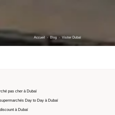
Accueil
›
Blog
›
Visiter Dubaï
rché pas cher à Dubaï
supermarchés Day to Day à Dubaï
discount à Dubaï