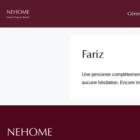
Aller
au
Gérer
contenu
Fariz
Une personne complètement 
aucune hésitation. Encore mer