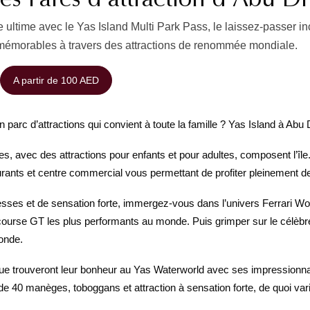
ultime avec le Yas Island Multi Park Pass, le laissez-passer i
mémorables à travers des attractions de renommée mondiale.
A partir de 100 AED
parc d’attractions qui convient à toute la famille ? Yas Island à Abu Dh
, avec des attractions pour enfants et pour adultes, composent l’île.
urants et centre commercial vous permettant de profiter pleinement 
esses et de sensation forte, immergez-vous dans l’univers Ferrari Wo
course GT les plus performants au monde. Puis grimper sur le célèbre t
onde.
ue trouveront leur bonheur au Yas Waterworld avec ses impressionna
 de 40 manèges, toboggans et attraction à sensation forte, de quoi varie