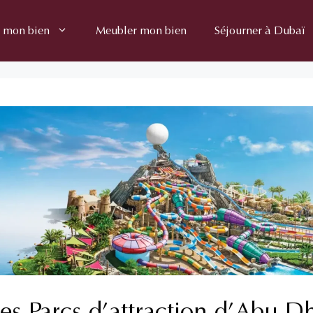
 mon bien
Meubler mon bien
Séjourner à Dubaï
 les Parcs d’attraction d’Abu D