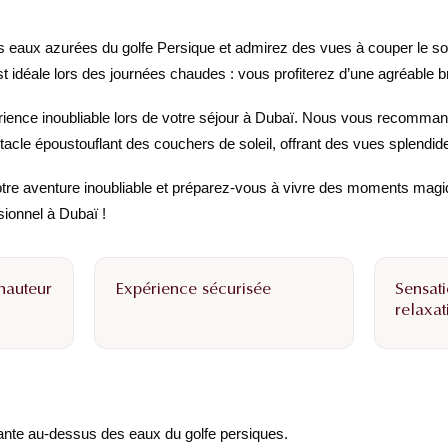
eaux azurées du golfe Persique et admirez des vues à couper le sou
st idéale lors des journées chaudes : vous profiterez d’une agréable br
ence inoubliable lors de votre séjour à Dubaï. Nous vous recommand
tacle époustouflant des couchers de soleil, offrant des vues splendides
re aventure inoubliable et préparez-vous à vivre des moments magi
ionnel à Dubaï !
hauteur
Expérience sécurisée
Sensati
relaxa
ante au-dessus des eaux du golfe persiques.