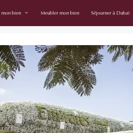
 mon bien
Meubler mon bien
Séjourner à Dubaï