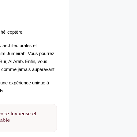
hélicoptère.
 architecturales et
Palm Jumeirah. Vous pourrez
urj Al Arab. Enfin, vous
ts comme jamais auparavant.
 une expérience unique à
ls.
ence luxueuse et
able