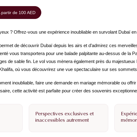
 partir de 100 AED
 yeux ? Offrez-vous une expérience inoubliable en survolant Dubaï en 
permet de découvrir Dubaï depuis les airs et d’admirez ces merveilles
imenté vous transportera pour une balade palpitante au-dessus de la 
ges de sable fin. Le vol vous mènera également près du majestueux B
 Khalifa, où vous découvrirez une vue spectaculaire sur ses somme
oment inoubliable, faire une demande en mariage mémorable ou offrir
aire, cette activité est parfaite pour créer des souvenirs exceptionne
Perspectives exclusives et
Expéri
inaccessibles autrement
mémor