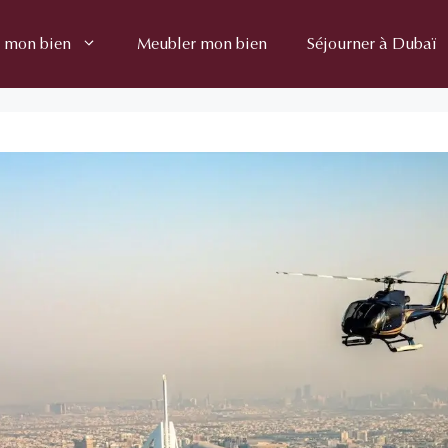
 mon bien
Meubler mon bien
Séjourner à Dubaï