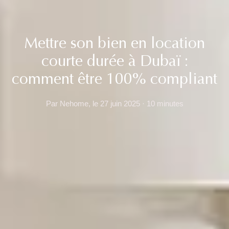
Mettre son bien en location
courte durée à Dubaï :
comment être 100% compliant
Par Nehome, le 27 juin 2025 · 10 minutes